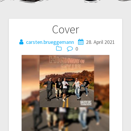
Cover
Beitragsnavigation
carsten.brueggemann
28. April 2021
0